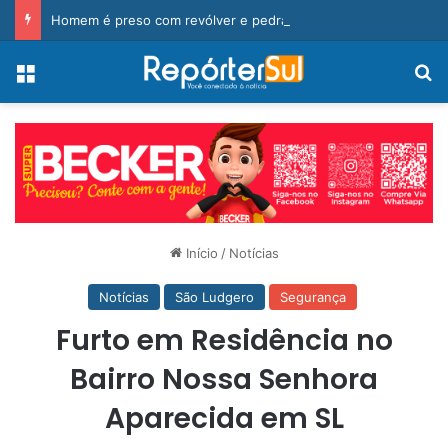
Homem é preso com revólver e pedra de crack durante ação da PM
Menu
Pr
Início
/
Notícias
Notícias
São Ludgero
Segurança
Furto em Residência no
Bairro Nossa Senhora
Aparecida em SL