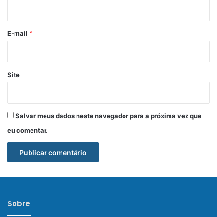
i
o
*
E-mail
*
Site
Salvar meus dados neste navegador para a próxima vez que
eu comentar.
Sobre