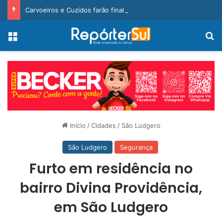
Carvoeiros e Cuzidos farão final inédita na Taça Cegero 2026
Menu
Pr
Início
/
Cidades
/
São Ludgero
São Ludgero
Segurança
Furto em residência no
bairro Divina Providência,
em São Ludgero