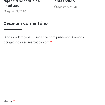
agência bancária de
apreendido
Imbituba
agosto 5, 2026
agosto 5, 2026
Deixe um comentário
O seu endereço de e-mail não será publicado.
Campos
obrigatórios são marcados com
*
C
o
m
e
n
t
á
r
Nome
*