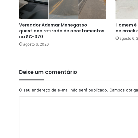
Vereador Ademar Menegasso
Homem é p
questiona retirada de acostamentos
de crack 
na SC-370
agosto 6, 
agosto 6, 2026
Deixe um comentário
O seu endereço de e-mail não será publicado.
Campos obriga
C
o
m
e
n