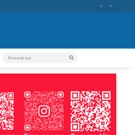
ok
Tube
Instagram
Procurar
por