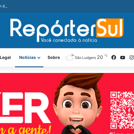
é preso com revólver e pedra de crack durante ação da PM
℃
Facebo
You
20
Legal
Notícias
Sobre
São Ludgero