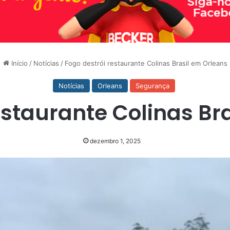
Início
/
Notícias
/
Fogo destrói restaurante Colinas Brasil em Orleans
Notícias
Orleans
Segurança
estaurante Colinas Br
dezembro 1, 2025