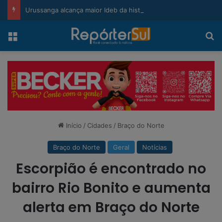
modal-check
Urussanga alcança maior Ideb da história e sobe 22 posições em Santa Catarina
Menu
Pr
Início
/
Cidades
/
Braço do Norte
Braço do Norte
Geral
Notícias
Escorpião é encontrado no
bairro Rio Bonito e aumenta
alerta em Braço do Norte