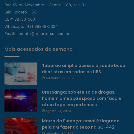
Rua XV de Novembro – Centro – 80, sala 01
São ludgero – SC
CEP: 88730-000
Whatsapp:
(48) 99849-5324
Email:
contato@reportersul.com.br
Mais acessados da semana
Tubarão amplia acesso à saúde bucal:
dentistas em todas as UBS
setembro 22, 2025
Urussanga: sob efeito de drogas,
homem ameaça esposa com faca e
ateia fogo em pertences
agosto 21, 2024
Morro da Fumaça: casal é flagrado
pela PM fazendo sexo na SC-442
setembro 26, 2024