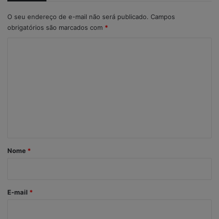
O seu endereço de e-mail não será publicado.
Campos
obrigatórios são marcados com
*
C
o
m
e
n
t
á
r
Nome
*
i
o
*
E-mail
*