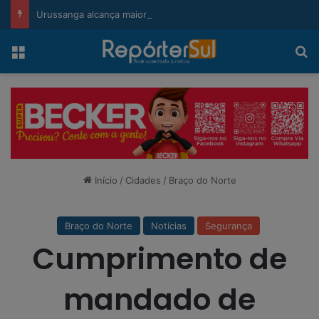
modal-check
Urussanga alcança maior Ideb da história e sobe 22 posições em Santa Catarina
Menu
Pr
Início
/
Cidades
/
Braço do Norte
Braço do Norte
Notícias
Segurança
Cumprimento de
mandado de