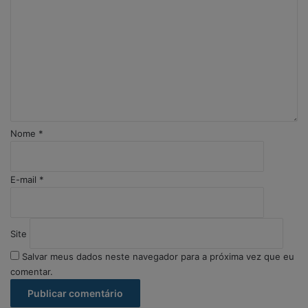
o
m
e
n
t
á
r
i
o
Nome
*
*
E-mail
*
Site
Salvar meus dados neste navegador para a próxima vez que eu
comentar.