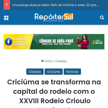
Tubarão avança com bons resultados na etapa Regional Sul da Olesc
Menu
Pr
Início
/
Cidades
Cidades
Criciúma
Notícias
Criciúma se transforma na
capital do rodeio com o
XXVIII Rodeio Crioulo