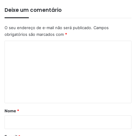
Deixe um comentário
O seu endereço de e-mail não será publicado.
Campos
obrigatórios são marcados com
*
C
o
m
e
n
t
á
r
Nome
*
i
o