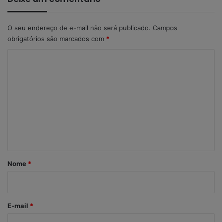
O seu endereço de e-mail não será publicado.
Campos
obrigatórios são marcados com
*
C
o
m
e
n
t
á
r
Nome
*
i
o
*
E-mail
*