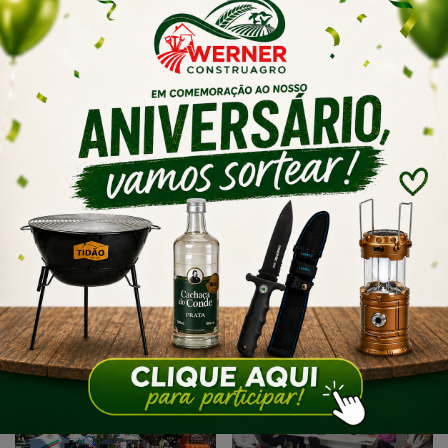
O evento promete um dia inteiro de lazer e
integração, com feira de artesanato, praça de
alimentação, apresentações musicais, espaço
kids e diversas outras atrações para todas as
idades.
Foto: Vinícius Duarte/Decom/PMT
Artigos relacionados