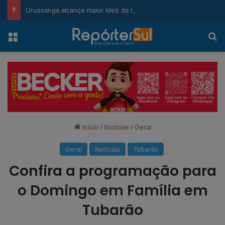
modal-check
Urussanga alcança maior Ideb da história e sobe 22 posições em Santa Catarina
Menu
Pr
Início
/
Notícias
/
Geral
Geral
Notícias
Tubarão
Confira a programação para
o Domingo em Família em
Tubarão