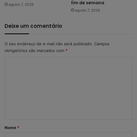
fim de semana
agosto 7, 2026
agosto 7, 2026
Deixe um comentário
O seu endereço de e-mail não será publicado.
Campos
obrigatórios são marcados com
*
C
o
m
e
n
t
á
r
Nome
*
i