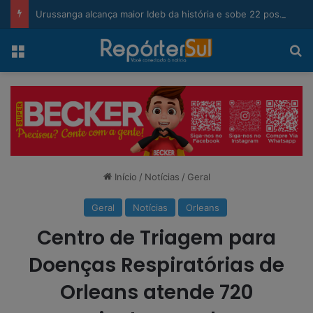
modal-check
Urussanga alcança maior Ideb da história e sobe 22 posições em Santa Catarina
Menu
Pr
Início
/
Notícias
/
Geral
Geral
Notícias
Orleans
Centro de Triagem para
Doenças Respiratórias de
Orleans atende 720