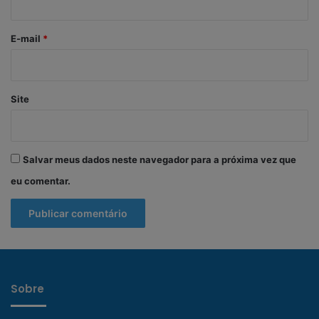
o
*
E-mail
*
Site
Salvar meus dados neste navegador para a próxima vez que
eu comentar.
Sobre