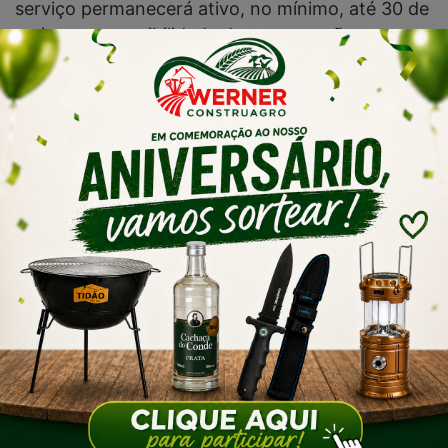
serviço permanecerá ativo, no mínimo, até 30 de
maio, com possibilidade de prorrogação
conforme a evolução da demanda.
A orientação da Secretaria de Saúde é para que
casos leves de gripe e resfriado sejam
direcionados ao centro de triagem. Fora do
horário de atendimento e em situações graves,
que incluem falta de ar e febre alta persistente,
os pacientes devem se encaminhar
diretamente ao hospital.
Artigos relacionados