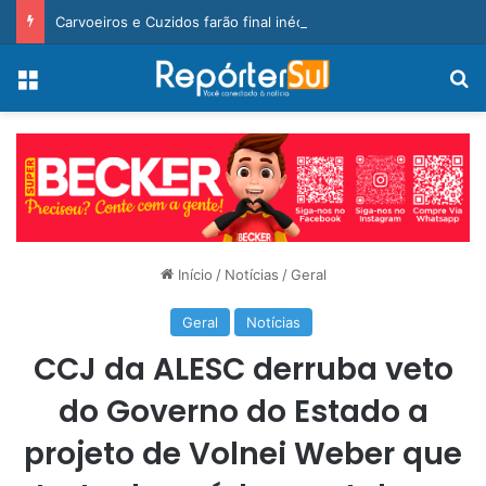
Carvoeiros e Cuzidos farão final inédita na Taça Cegero 2026
Menu
Pr
Início
/
Notícias
/
Geral
Geral
Notícias
CCJ da ALESC derruba veto
do Governo do Estado a
projeto de Volnei Weber que