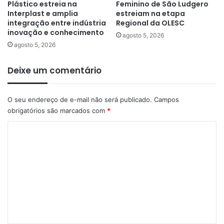
Plástico estreia na
Feminino de São Ludgero
Interplast e amplia
estreiam na etapa
integração entre indústria
Regional da OLESC
inovação e conhecimento
agosto 5, 2026
agosto 5, 2026
Deixe um comentário
O seu endereço de e-mail não será publicado.
Campos
obrigatórios são marcados com
*
C
o
m
e
n
t
á