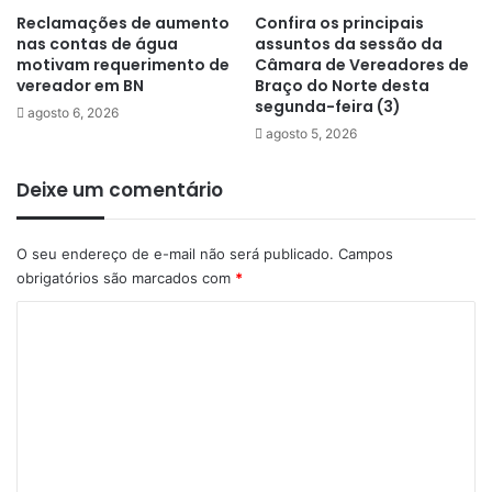
Reclamações de aumento
Confira os principais
nas contas de água
assuntos da sessão da
motivam requerimento de
Câmara de Vereadores de
vereador em BN
Braço do Norte desta
segunda-feira (3)
agosto 6, 2026
agosto 5, 2026
Deixe um comentário
O seu endereço de e-mail não será publicado.
Campos
obrigatórios são marcados com
*
C
o
m
e
n
t