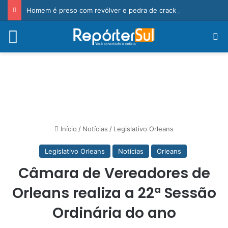
Homem é preso com revólver e pedra de crack durante ação da PM
Menu
Pr
Início
/
Notícias
/
Legislativo Orleans
Legislativo Orleans
Notícias
Orleans
Câmara de Vereadores de
Orleans realiza a 22ª Sessão
Ordinária do ano