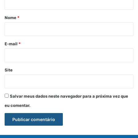
á
r
Nome
*
i
o
*
E-mail
*
Site
Salvar meus dados neste navegador para a próxima vez que
eu comentar.