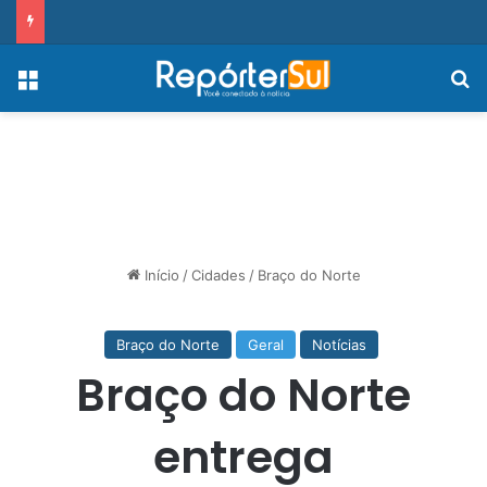
Menu
Pr
Início
/
Cidades
/
Braço do Norte
Braço do Norte
Geral
Notícias
Braço do Norte
entrega