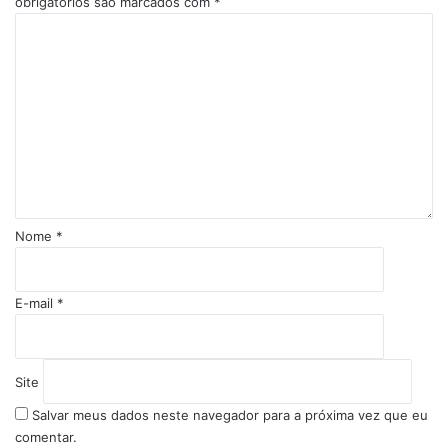
obrigatórios são marcados com
*
C
o
m
e
n
t
á
r
i
o
Nome
*
*
E-mail
*
Site
Salvar meus dados neste navegador para a próxima vez que eu
comentar.