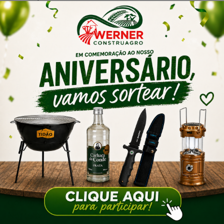
conquista pelo empenho e pela disciplina que
demonstram diariamente nos treinamentos.
Ficamos muito felizes em ver Braço do Norte
sendo representado tão bem em uma
competição nacional”, destaca.
A participação da equipe reforça o crescimento
do xadrez no município e evidencia o trabalho
desenvolvido pela ABRAX em parceria com o
Departamento Municipal de Esportes (DME),
proporcionando oportunidades para que
crianças e jovens desenvolvam habilidades
esportivas, cognitivas e sociais por meio da
modalidade.
Com mais esse resultado expressivo, Braço do
Norte consolida sua presença entre os