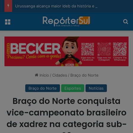
modal-check
Urussanga alcança maior Ideb da história e sobe 22 posições em Santa Catarina
Menu
Pr
Início
/
Cidades
/
Braço do Norte
Braço do Norte
Esportes
Notícias
Braço do Norte conquista
vice-campeonato brasileiro
de xadrez na categoria sub-