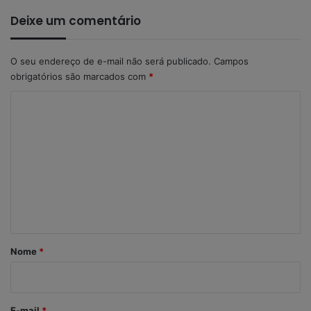
Deixe um comentário
O seu endereço de e-mail não será publicado.
Campos
obrigatórios são marcados com
*
C
o
m
e
n
t
á
r
Nome
*
i
o
*
E-mail
*