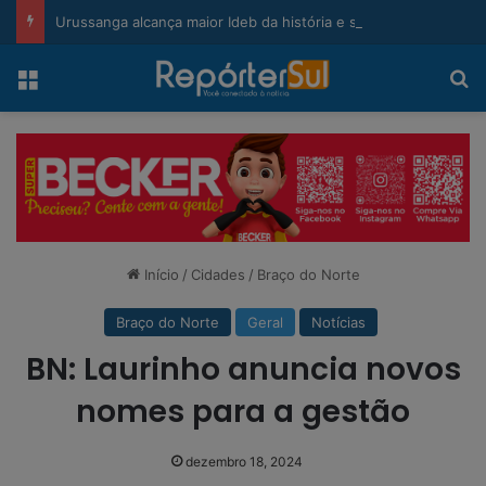
modal-check
Urussanga alcança maior Ideb da história e sobe 22 posições em Santa Catarina
Menu
Pr
Início
/
Cidades
/
Braço do Norte
Braço do Norte
Geral
Notícias
BN: Laurinho anuncia novos
nomes para a gestão
dezembro 18, 2024