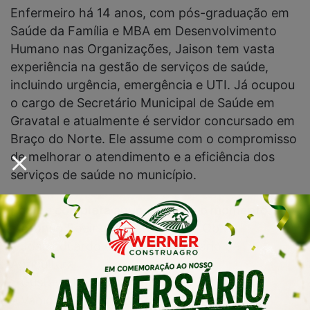
Enfermeiro há 14 anos, com pós-graduação em
Saúde da Família e MBA em Desenvolvimento
Humano nas Organizações, Jaison tem vasta
experiência na gestão de serviços de saúde,
incluindo urgência, emergência e UTI. Já ocupou
o cargo de Secretário Municipal de Saúde em
Gravatal e atualmente é servidor concursado em
Braço do Norte. Ele assume com o compromisso
de melhorar o atendimento e a eficiência dos
serviços de saúde no município.
Equipe completa anunciada até o momento:
• Afonso Boeing – Secretário de Obras
• José Eduardo Claudio – Secretário de
Agricultura
• Gustavo Botega – Procurador Jurídico
• Vanio de Oliveira (Vaninho) – Chefe de