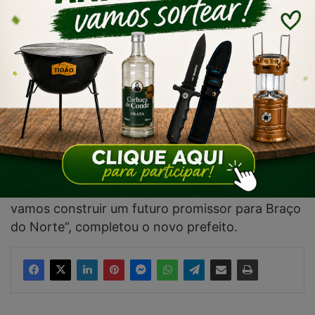
Gabinete
• Coronel Marcos Aurélio Ramm – Diretor de
Compras
• Joana Silva Lessa – Secretária de Educação
• Fernando Lessa – Coordenador de Esportes
• Laércio Guesser – Presidente da FUNBAMA
“Com profissionais experientes e
comprometidos, estamos formamos uma equipe
preparada para enfrentar os desafios e atender
às expectativas da nossa população. Juntos,
vamos construir um futuro promissor para Braço
do Norte”, completou o novo prefeito.