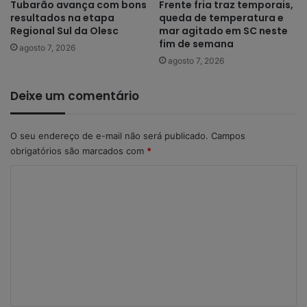
Tubarão avança com bons
Frente fria traz temporais,
resultados na etapa
queda de temperatura e
Regional Sul da Olesc
mar agitado em SC neste
fim de semana
agosto 7, 2026
agosto 7, 2026
Deixe um comentário
O seu endereço de e-mail não será publicado.
Campos
obrigatórios são marcados com
*
C
o
m
e
n
t
á