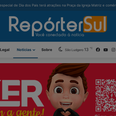
modal-check
alcança maior Ideb da história e sobe 22 posições em Santa Catarina
℃
Facebo
You
13
 Legal
Notícias
Sobre
São Ludgero