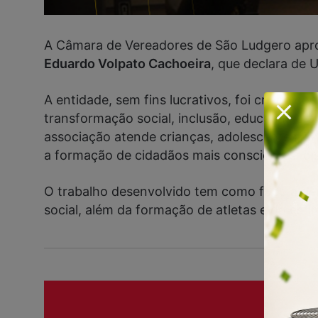
A Câmara de Vereadores de São Ludgero ap
Eduardo Volpato Cachoeira
, que declara de U
A entidade, sem fins lucrativos, foi criada
transformação social, inclusão, educação e pr
associação atende crianças, adolescentes, jo
a formação de cidadãos mais conscientes, d
O trabalho desenvolvido tem como foco a
de
social, além da formação de atletas e do est