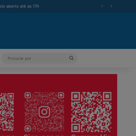
ok
Tube
Instagram
Procurar
por