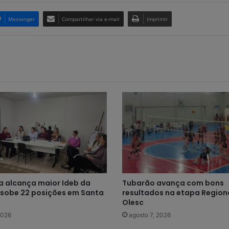
Messenger
Compartilhar via e-mail
Imprimir
 alcança maior Ideb da
Tubarão avança com bons
e sobe 22 posições em Santa
resultados na etapa Regiona
Olesc
2026
agosto 7, 2026