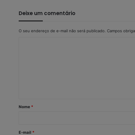
Deixe um comentário
O seu endereço de e-mail não será publicado.
Campos obriga
C
o
m
e
n
t
á
r
Nome
*
i
o
*
E-mail
*