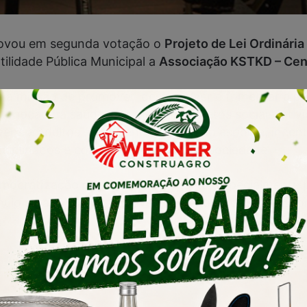
rovou em segunda votação o
Projeto de Lei Ordinár
tilidade Pública Municipal a
Associação KSTKD – Cen
 com a missão de promover, desenvolver e fomentar a
omoção da saúde. Por meio de projetos sociais, ativid
vens e adultos, oferecendo acesso ao esporte, incen
isciplinados e comprometidos com a sociedade.
mocratização do acesso ao esporte
, especialmente 
ímulo à participação em eventos esportivos e campeo
Continua após anúncio