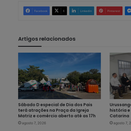
Facebook
X
Linkedin
Pinterest
Artigos relacionados
Sábado D especial de Dia dos Pais
Urussanga
terá atrações na Praça da Igreja
história 
Matriz e comércio aberto até as 17h
Catarina
agosto 7, 2026
agosto 7, 