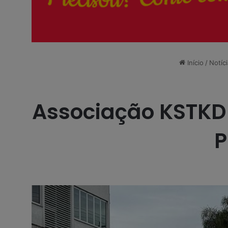
Início
/
Notíc
Associação KSTKD 
P