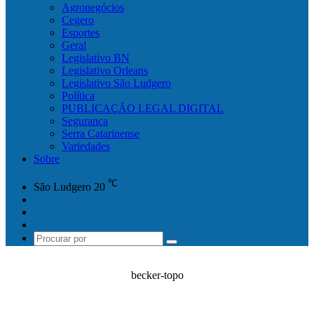
Agronegócios
Cegero
Esportes
Geral
Legislativo BN
Legislativo Orleans
Legislativo São Ludgero
Política
PUBLICAÇÃO LEGAL DIGITAL
Segurança
Serra Catarinense
Variedades
Sobre
℃
São Ludgero
20
Facebook
YouTube
Instagram
Procurar
por
becker-topo