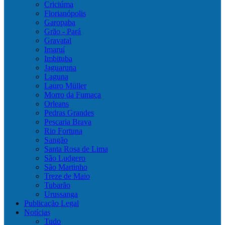
Criciúma
Florianópolis
Garopaba
Grão - Pará
Gravatal
Imaruí
Imbituba
Jaguaruna
Laguna
Lauro Müller
Morro da Fumaça
Orleans
Pedras Grandes
Pescaria Brava
Rio Fortuna
Sangão
Santa Rosa de Lima
São Ludgero
São Martinho
Treze de Maio
Tubarão
Urussanga
Publicação Legal
Notícias
Tudo