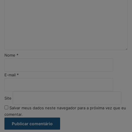
m
e
n
t
á
r
i
o
Nome
*
*
E-mail
*
Site
Salvar meus dados neste navegador para a próxima vez que eu
comentar.