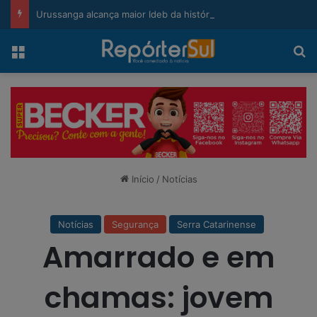
modal-check
Urussanga alcança maior Ideb da história e sobe 22 posições em Santa Catarina
Menu
Pr
Início
/
Notícias
Notícias
Segurança
Serra Catarinense
Amarrado e em
chamas: jovem