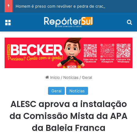
Homem é preso com revólver e pedra de crack durante ação da PM
Menu
Pr
Início
/
Notícias
/
Geral
Geral
Notícias
ALESC aprova a instalação
da Comissão Mista da APA
da Baleia Franca