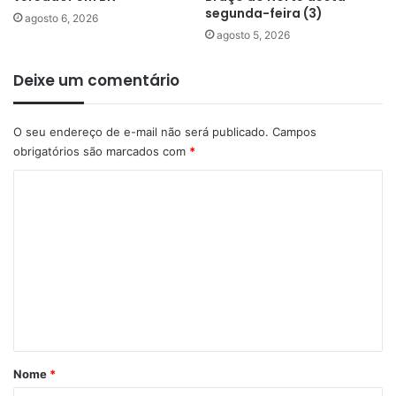
segunda-feira (3)
agosto 6, 2026
agosto 5, 2026
Deixe um comentário
O seu endereço de e-mail não será publicado.
Campos
obrigatórios são marcados com
*
C
o
m
e
n
t
á
r
Nome
*
i