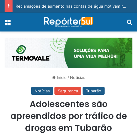
Confira os principais assuntos da sessão da Câmara de Vereadores de Braço do Norte desta segunda-feira (3)
Menu
Pr
Início
/
Notícias
Notícias
Segurança
Tubarão
Adolescentes são
apreendidos por tráfico de
drogas em Tubarão