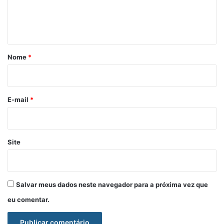
n
t
á
r
Nome
*
i
o
*
E-mail
*
Site
Salvar meus dados neste navegador para a próxima vez que
eu comentar.