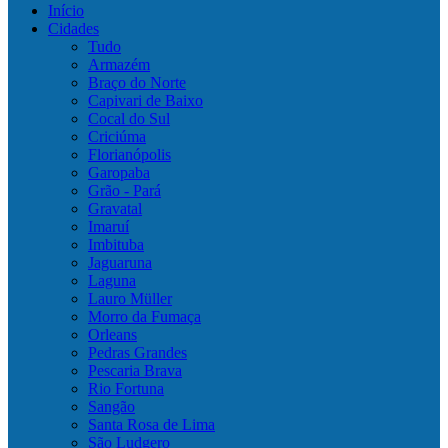
Início
Cidades
Tudo
Armazém
Braço do Norte
Capivari de Baixo
Cocal do Sul
Criciúma
Florianópolis
Garopaba
Grão - Pará
Gravatal
Imaruí
Imbituba
Jaguaruna
Laguna
Lauro Müller
Morro da Fumaça
Orleans
Pedras Grandes
Pescaria Brava
Rio Fortuna
Sangão
Santa Rosa de Lima
São Ludgero