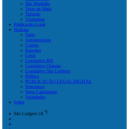
São Martinho
Treze de Maio
Tubarão
Urussanga
Publicação Legal
Notícias
Tudo
Agronegócios
Cegero
Esportes
Geral
Legislativo BN
Legislativo Orleans
Legislativo São Ludgero
Política
PUBLICAÇÃO LEGAL DIGITAL
Segurança
Serra Catarinense
Variedades
Sobre
℃
São Ludgero
18
Facebook
YouTube
Instagram