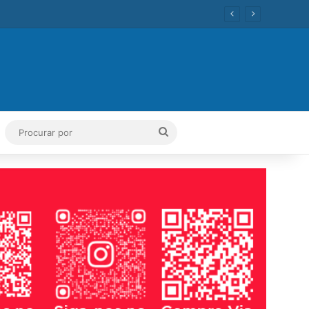
ok
Tube
Instagram
Procurar
por