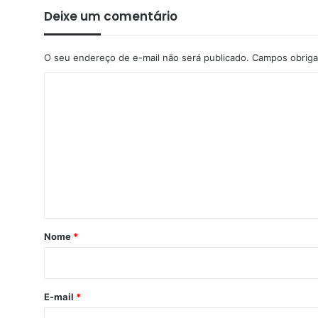
Deixe um comentário
O seu endereço de e-mail não será publicado.
Campos obriga
C
o
m
e
n
t
á
r
Nome
*
i
o
*
E-mail
*