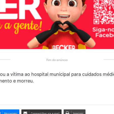
Fim do anúncio
u a vítima ao hospital municipal para cuidados méd
amento e morreu.
Messenger
Compartilhar via e-mail
Imprimir