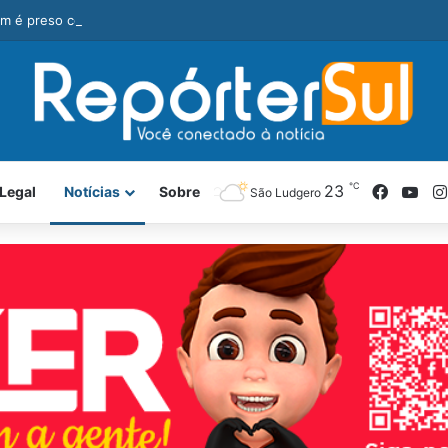
 é preso com revólver e pedra de crack durante ação da PM
℃
Facebo
You
23
Legal
Notícias
Sobre
São Ludgero