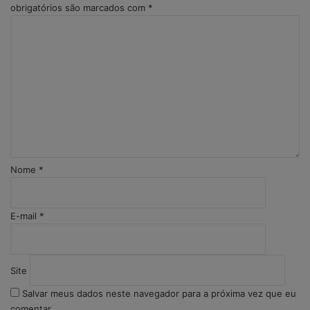
obrigatórios são marcados com
*
C
o
m
e
n
t
á
r
i
o
Nome
*
*
E-mail
*
Site
Salvar meus dados neste navegador para a próxima vez que eu
comentar.