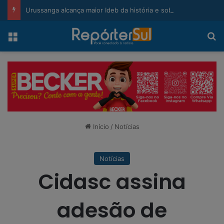
modal-check
Urussanga alcança maior Ideb da história e sobe 22 posições em Santa Catarina
Menu
Pr
Início
/
Notícias
Notícias
Cidasc assina
adesão de