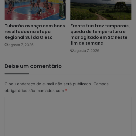
Tubarão avança com bons
Frente fria traz temporais,
resultados na etapa
queda de temperatura e
Regional Sul da Olesc
mar agitado em SC neste
fim de semana
agosto 7, 2026
agosto 7, 2026
Deixe um comentário
O seu endereço de e-mail não será publicado.
Campos
obrigatórios são marcados com
*
C
o
m
e