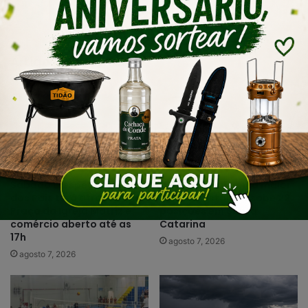
Artigos relacionados
Sábado D especial de Dia
Urussanga alcança maior
dos Pais terá atrações na
Ideb da história e sobe 22
Praça da Igreja Matriz e
posições em Santa
comércio aberto até as
Catarina
17h
agosto 7, 2026
agosto 7, 2026