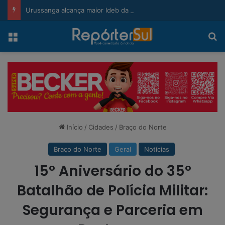
modal-check
Urussanga alcança maior Ideb da história e sobe 22 posições em Santa Catarina
Menu
Pr
Início
/
Cidades
/
Braço do Norte
Braço do Norte
Geral
Notícias
15º Aniversário do 35º
Batalhão de Polícia Militar:
Segurança e Parceria em