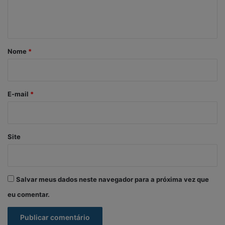
n
t
á
r
Nome
*
i
o
*
E-mail
*
Site
Salvar meus dados neste navegador para a próxima vez que
eu comentar.