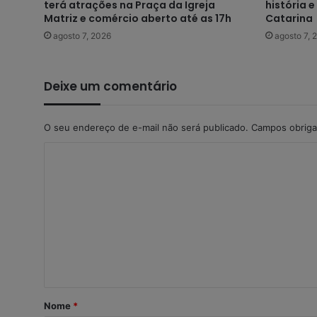
terá atrações na Praça da Igreja
história 
Matriz e comércio aberto até as 17h
Catarina
agosto 7, 2026
agosto 7, 
Deixe um comentário
O seu endereço de e-mail não será publicado.
Campos obriga
C
o
m
e
n
t
á
r
Nome
*