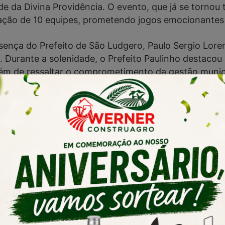
 da Divina Providência. O evento, que já se tornou 
pação de 10 equipes, prometendo jogos emocionantes 
esença do Prefeito de São Ludgero, Paulo Sergio Lor
. Durante a solenidade, o Prefeito Paulinho destaco
lém de ressaltar o comprometimento da gestão municip
s Becker Neto, também fez uso da palavra, enfatiza
ndo à Secretaria de Educação, Cultura e Esportes, j
Continua após anúncio