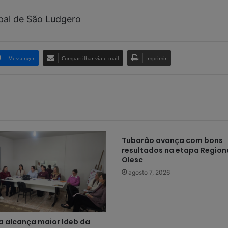
pal de São Ludgero
Messenger
Compartilhar via e-mail
Imprimir
Tubarão avança com bons
resultados na etapa Regiona
Olesc
agosto 7, 2026
 alcança maior Ideb da