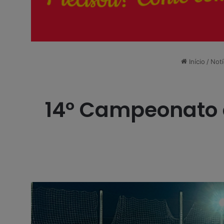
Início
/
Notí
14º Campeonato 