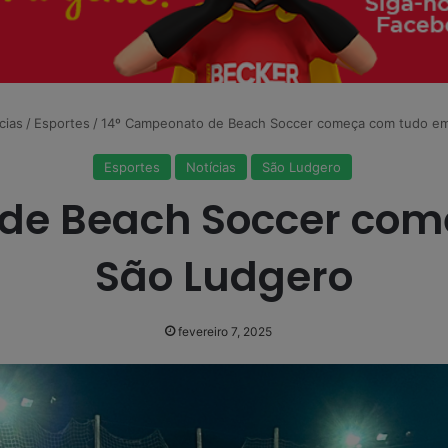
cias
/
Esportes
/
14º Campeonato de Beach Soccer começa com tudo e
Esportes
Notícias
São Ludgero
de Beach Soccer co
São Ludgero
fevereiro 7, 2025