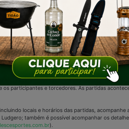
Fim do anúncio
nte a cidade nas próximas semanas, trazendo não ap
s participantes e torcedores. As partidas acontece
ncluindo locais e horários das partidas, acompanhe 
o Ludgero; também é possível acompanhar os detalhes,
escesportes.com.br
).