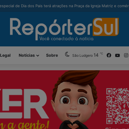
modal-check
alcança maior Ideb da história e sobe 22 posições em Santa Catarina
℃
Facebo
You
14
 Legal
Notícias
Sobre
São Ludgero