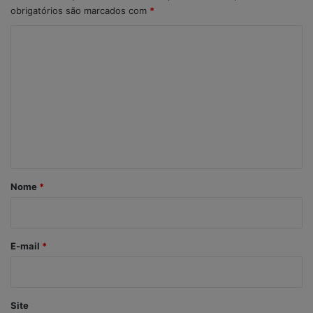
obrigatórios são marcados com
*
C
o
m
e
n
t
á
r
Nome
*
i
o
*
E-mail
*
Site