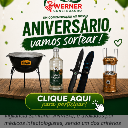
O segundo paciente foi atendido no Hospital
Municipal Ruth Cardoso no domingo (11), por
volta das 3h, com queixa de diarreia e exame
clínico normal, sem outras alterações, teve alta
com orientação aos pais de sinais de alerta. Por
volta das 23h, acompanhado dos pais, retornou
ao hospital com desconforto respiratório grave,
foi imediatamente conduzido à emergência,
prestada toda a assistência médica e internado.
Infelizmente, o paciente veio a óbito nesta
segunda (12) pela manhã.
O HMRC esclarece que não se trata de infecção
hospitalar. Os critérios para definição são
normatizados pela Agência Nacional de
Vigilância Sanitária (ANVISA), e avaliados por
médicos infectologistas, sendo um dos critérios