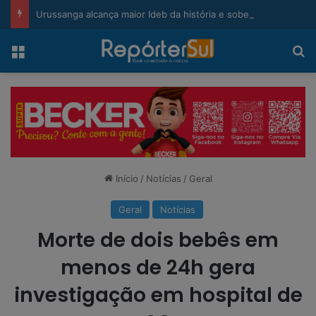
modal-check
Urussanga alcança maior Ideb da história e sobe 22 posições em Santa Catarina
Menu
Pr
Início
/
Notícias
/
Geral
Geral
Notícias
Morte de dois bebês em
menos de 24h gera
investigação em hospital de