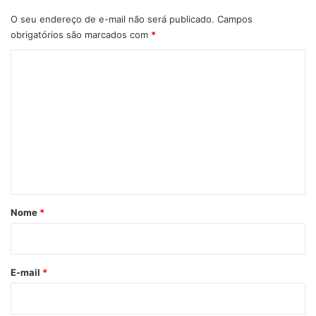
O seu endereço de e-mail não será publicado.
Campos
obrigatórios são marcados com
*
C
o
m
e
n
t
á
r
Nome
*
i
o
*
E-mail
*