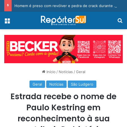
Homem é preso com revólver e pedra de crack durante ação da PM
Menu
Pr
Início
/
Notícias
/
Geral
Geral
Notícias
São Ludgero
Estrada recebe o nome de
Paulo Kestring em
reconhecimento à sua