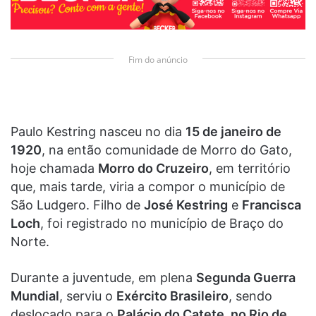
Fim do anúncio
Paulo Kestring nasceu no dia
15 de janeiro de
1920
, na então comunidade de Morro do Gato,
hoje chamada
Morro do Cruzeiro
, em território
que, mais tarde, viria a compor o município de
São Ludgero. Filho de
José Kestring
e
Francisca
Loch
, foi registrado no município de Braço do
Norte.
Durante a juventude, em plena
Segunda Guerra
Mundial
, serviu o
Exército Brasileiro
, sendo
deslocado para o
Palácio do Catete, no Rio de