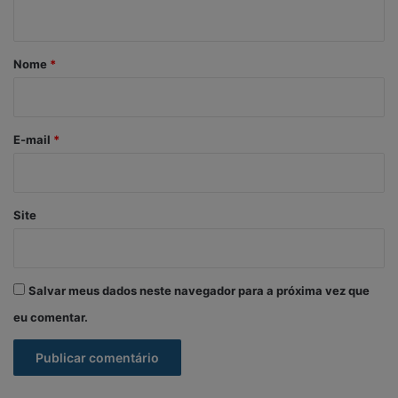
t
á
r
Nome
*
i
o
*
E-mail
*
Site
Salvar meus dados neste navegador para a próxima vez que
eu comentar.