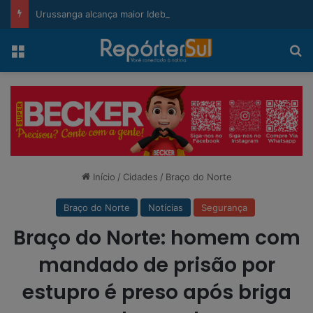
modal-check
Urussanga alcança maior Ideb da história e sobe 22 posições em Santa Catarina
Menu
Pr
Início
/
Cidades
/
Braço do Norte
Braço do Norte
Notícias
Segurança
Braço do Norte: homem com
mandado de prisão por
estupro é preso após briga