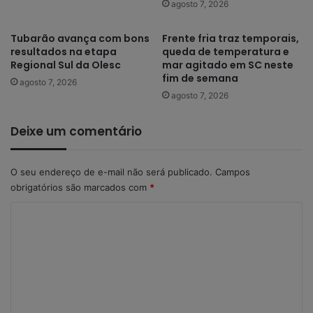
agosto 7, 2026
Tubarão avança com bons
Frente fria traz temporais,
resultados na etapa
queda de temperatura e
Regional Sul da Olesc
mar agitado em SC neste
fim de semana
agosto 7, 2026
agosto 7, 2026
Deixe um comentário
O seu endereço de e-mail não será publicado.
Campos
obrigatórios são marcados com
*
C
o
m
e
n